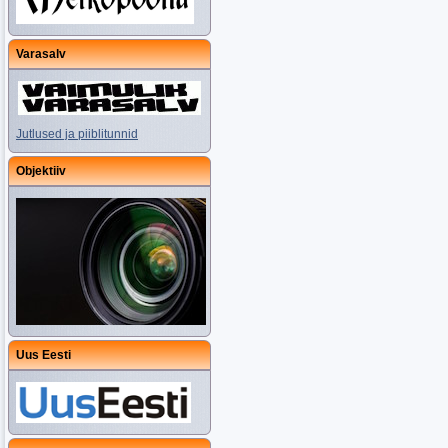
Varasalv
Jutlused ja piiblitunnid
Objektiiv
Uus Eesti