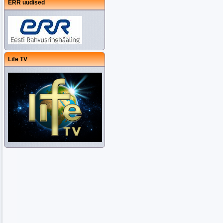
ERR uudised
Life TV