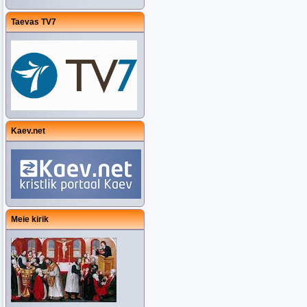
Taevas TV7
Kaev.net
Meie kirik