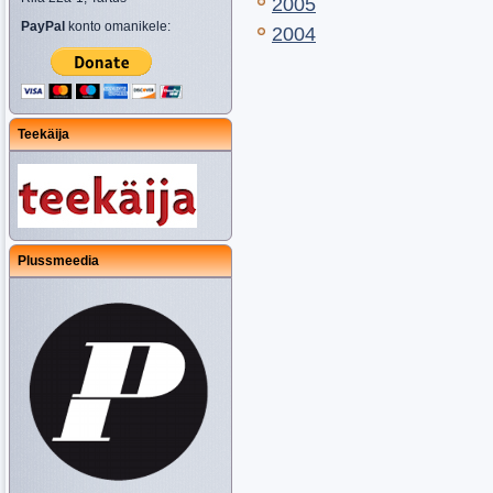
2005
PayPal
konto omanikele:
2004
Teekäija
Plussmeedia