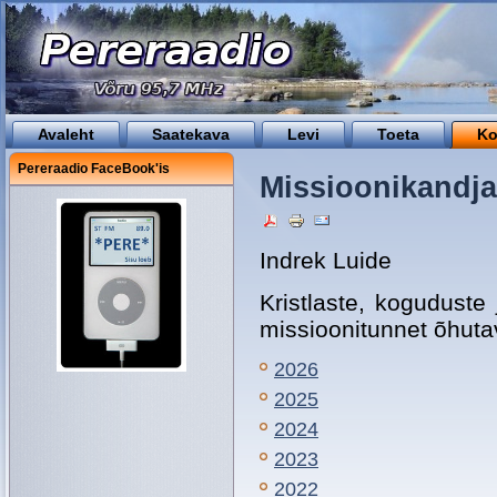
Avaleht
Saatekava
Levi
Toeta
Ko
Pereraadio FaceBook'is
Missioonikandja
Indrek Luide
Kristlaste, koguduste 
missioonitunnet õhutav
2026
2025
2024
2023
2022