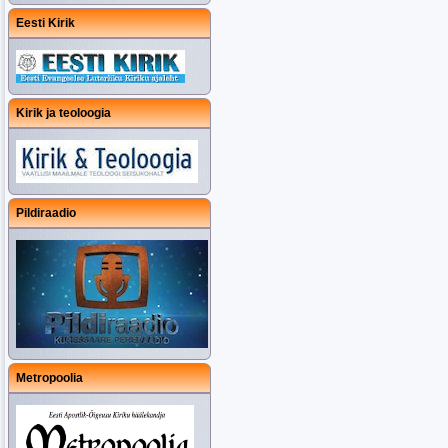
Eesti Kirik
Kirik ja teoloogia
Pildiraadio
Metropoolia