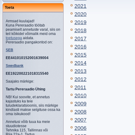
2021
Toeta
2020
Armsad kuulajad!
2019
Kuna Pereraadio töötab
peamiselt annetuste varal, siis on
2018
teil kõikidel võimalik meid oma
2017
toetusega
aidata.
Pereraadio pangakontod on:
2016
SEB
2015
EE441010152001639004
2014
Swedbank
2013
EE192200221018315540
2012
Saajaks märkige:
2011
Tartu Pereraadio Ühing
2010
NB! Kui soovite, et annetus
kajastuks ka teie
2009
tuludeklaratsioonis, siis märkige
kindlasti makse selgituse ossa ka
2008
oma isikukood!
2007
Annetusi võib tuua ka meie
stuudiotesse
2006
Tehnika 115, Tallinnas või
Riia 22a-1, Tartus