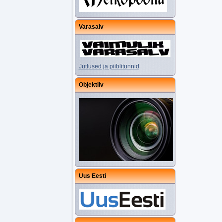
Varasalv
Jutlused ja piiblitunnid
Objektiiv
Uus Eesti