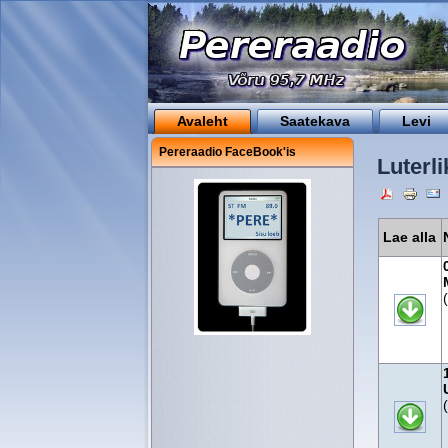
Avaleht
Saatekava
Levi
Pereraadio FaceBook'is
Luterli
Lae alla