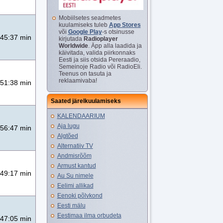
Mobiilsetes seadmetes
kuulamiseks tuleb
App Stores
või
Google Play
-s otsinusse
45:37 min
kirjutada
Radioplayer
Worldwide
. Äpp alla laadida ja
käivitada, valida piirkonnaks
Eesti ja siis otsida Pereraadio,
Semeinoje Radio või RadioEli.
Teenus on tasuta ja
reklaamivaba!
51:38 min
Saated järelkuulamiseks
KALENDAARIUM
Aja lugu
56:47 min
Algtõed
Alternatiiv TV
Andmisrõõm
Armust kantud
49:17 min
Au Su nimele
Eelimi allikad
Eenoki põlvkond
Eesti mälu
Eestimaa ilma orbudeta
47:05 min