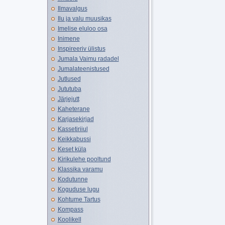
Ilmavalgus
Ilu ja valu muusikas
Imelise eluloo osa
Inimene
Inspireeriv ülistus
Jumala Vaimu radadel
Jumalateenistused
Jutlused
Jututuba
Järjejutt
Kaheterane
Karjasekirjad
Kassetiriiul
Keikkabussi
Keset küla
Kirikulehe pooltund
Klassika varamu
Kodutunne
Koguduse lugu
Kohtume Tartus
Kompass
Koolikell