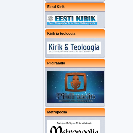
Eesti Kirik
Kirik ja teoloogia
Pildiraadio
Metropoolia