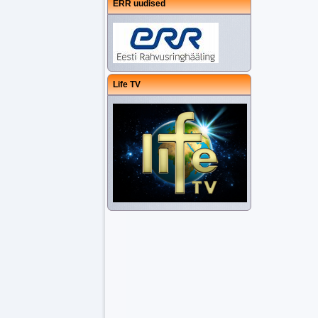
ERR uudised
Life TV