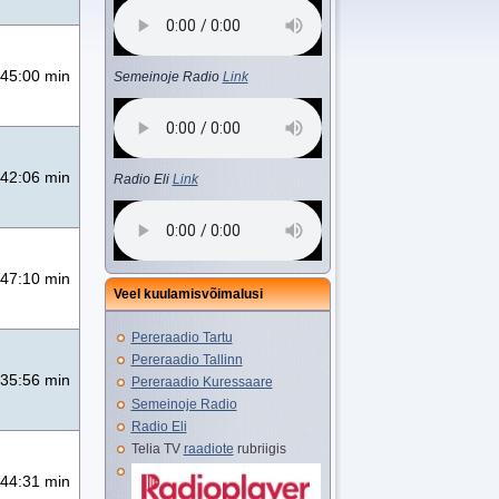
45:00 min
Semeinoje Radio
Link
42:06 min
Radio Eli
Link
47:10 min
Veel kuulamisvõimalusi
Pereraadio Tartu
Pereraadio Tallinn
35:56 min
Pereraadio Kuressaare
Semeinoje Radio
Radio Eli
Telia TV
raadiote
rubriigis
44:31 min