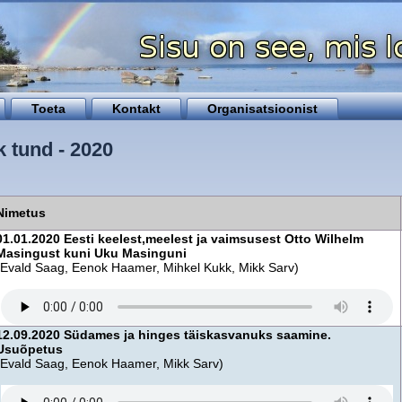
Toeta
Kontakt
Organisatsioonist
k tund - 2020
Nimetus
01.01.2020 Eesti keelest,meelest ja vaimsusest Otto Wilhelm
Masingust kuni Uku Masinguni
(Evald Saag, Eenok Haamer, Mihkel Kukk, Mikk Sarv)
12.09.2020 Südames ja hinges täiskasvanuks saamine.
Usuõpetus
(Evald Saag, Eenok Haamer, Mikk Sarv)