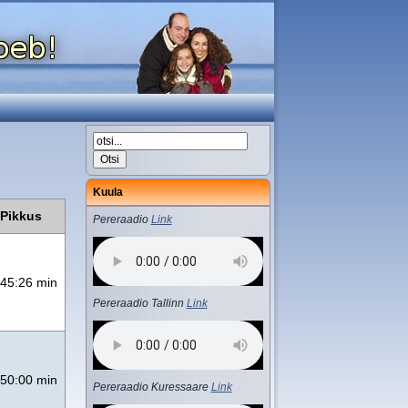
Kuula
Pikkus
Pereraadio
Link
45:26 min
Pereraadio Tallinn
Link
50:00 min
Pereraadio Kuressaare
Link