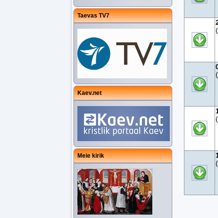
Taevas TV7
Kaev.net
Meie kirik