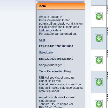
Toeta
Armsad kuulajad!
Kuna Pereraadio töötab
peamiselt annetuste varal, siis on
teil kõikidel võimalik meid oma
toetusega
aidata.
Pereraadio pangakontod on:
SEB
EE441010152001639004
Swedbank
EE192200221018315540
Saajaks märkige:
Tartu Pereraadio Ühing
NB! Kui soovite, et annetus
kajastuks ka teie
tuludeklaratsioonis, siis märkige
kindlasti makse selgituse ossa ka
oma isikukood!
Annetusi võib tuua ka meie
stuudiotesse
Tehnika 115, Tallinnas või
Riia 22a-1, Tartus