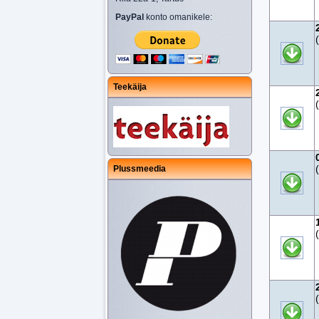
PayPal
konto omanikele:
Teekäija
Plussmeedia