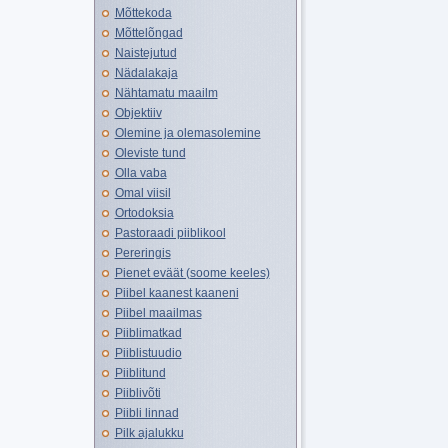
Mõttekoda
Mõttelõngad
Naistejutud
Nädalakaja
Nähtamatu maailm
Objektiiv
Olemine ja olemasolemine
Oleviste tund
Olla vaba
Omal viisil
Ortodoksia
Pastoraadi piiblikool
Pereringis
Pienet eväät (soome keeles)
Piibel kaanest kaaneni
Piibel maailmas
Piiblimatkad
Piiblistuudio
Piiblitund
Piiblivõti
Piibli linnad
Pilk ajalukku