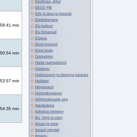
Eestimaa, ärka!
EEÜÜ FM
Eile ja täna ja igavesti
Elektrikarjane
58:41 min
Elu kultuur
Elu tõsiasjad
Elupuu
Elust enesest
Enne koitu
50:54 min
Gospelmix
Harta raamatutund
Heategu
Heldurssoni ja Adupoja jututuba
53:57 min
Helikeel
Hingevaod
Hommikupalvus
Hõimurahvaste aeg
Igavikukaja
54:35 min
Igihaljas inimene
Ihu, hing ja vaim
Iisrael ja meie
Iisraeli minutid
Ilmaelu