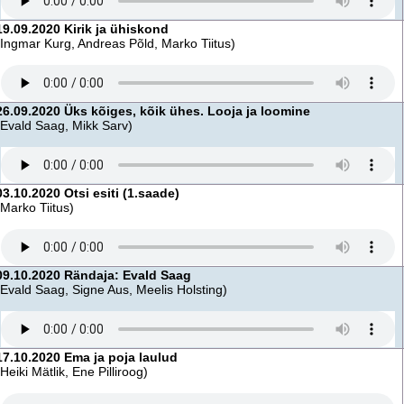
19.09.2020 Kirik ja ühiskond
(Ingmar Kurg, Andreas Põld, Marko Tiitus)
26.09.2020 Üks kõiges, kõik ühes. Looja ja loomine
(Evald Saag, Mikk Sarv)
03.10.2020 Otsi esiti (1.saade)
(Marko Tiitus)
09.10.2020 Rändaja: Evald Saag
(Evald Saag, Signe Aus, Meelis Holsting)
17.10.2020 Ema ja poja laulud
(Heiki Mätlik, Ene Pilliroog)