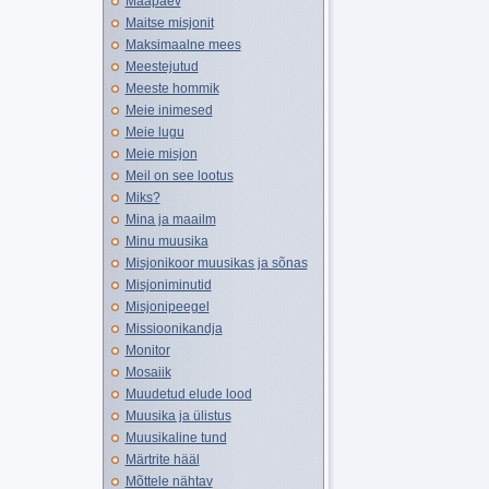
Maapäev
Maitse misjonit
Maksimaalne mees
Meestejutud
Meeste hommik
Meie inimesed
Meie lugu
Meie misjon
Meil on see lootus
Miks?
Mina ja maailm
Minu muusika
Misjonikoor muusikas ja sõnas
Misjoniminutid
Misjonipeegel
Missioonikandja
Monitor
Mosaiik
Muudetud elude lood
Muusika ja ülistus
Muusikaline tund
Märtrite hääl
Mõttele nähtav