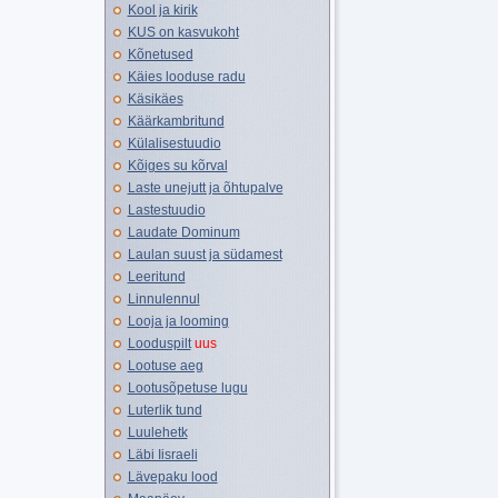
Kool ja kirik
KUS on kasvukoht
Kõnetused
Käies looduse radu
Käsikäes
Käärkambritund
Külalisestuudio
Kõiges su kõrval
Laste unejutt ja õhtupalve
Lastestuudio
Laudate Dominum
Laulan suust ja südamest
Leeritund
Linnulennul
Looja ja looming
Looduspilt
uus
Lootuse aeg
Lootusõpetuse lugu
Luterlik tund
Luulehetk
Läbi Iisraeli
Lävepaku lood