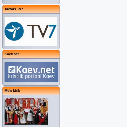
Taevas TV7
Kaev.net
Meie kirik