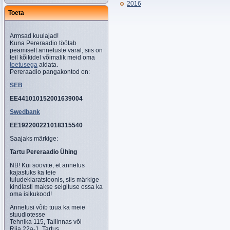
2016
Toeta
Armsad kuulajad!
Kuna Pereraadio töötab
peamiselt annetuste varal, siis on
teil kõikidel võimalik meid oma
toetusega
aidata.
Pereraadio pangakontod on:
SEB
EE441010152001639004
Swedbank
EE192200221018315540
Saajaks märkige:
Tartu Pereraadio Ühing
NB! Kui soovite, et annetus
kajastuks ka teie
tuludeklaratsioonis, siis märkige
kindlasti makse selgituse ossa ka
oma isikukood!
Annetusi võib tuua ka meie
stuudiotesse
Tehnika 115, Tallinnas või
Riia 22a-1, Tartus