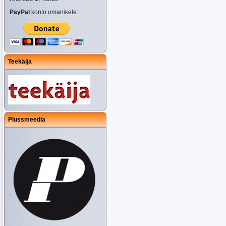
PayPal
konto omanikele:
Teekäija
Plussmeedia