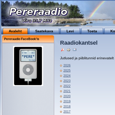
Avaleht
Saatekava
Levi
Toeta
Ko
Pereraadio FaceBook'is
Raadiokantsel
Jutlused ja piiblitunnid erinevatelt 
2026
2025
2024
2023
2022
2021
2020
2019
2018
2017