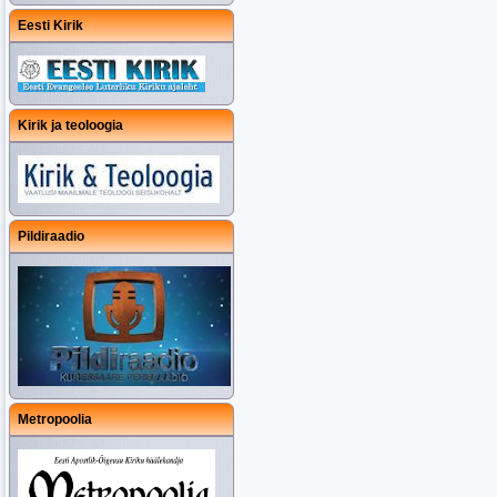
Eesti Kirik
Kirik ja teoloogia
Pildiraadio
Metropoolia