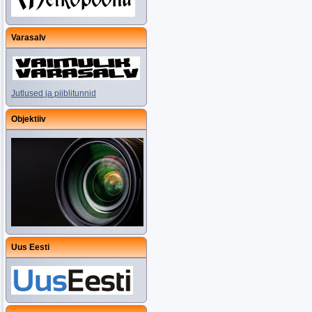
Varasalv
Jutlused ja piiblitunnid
Objektiiv
Uus Eesti