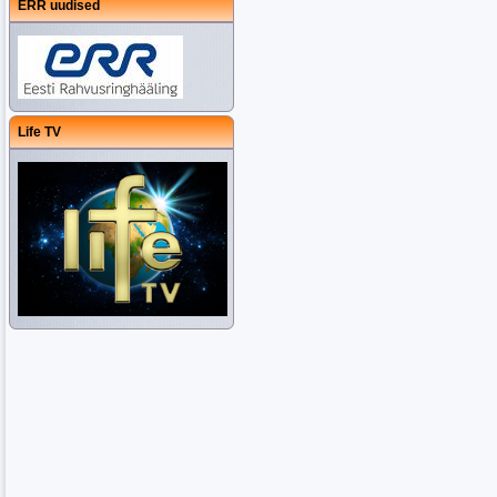
ERR uudised
Life TV