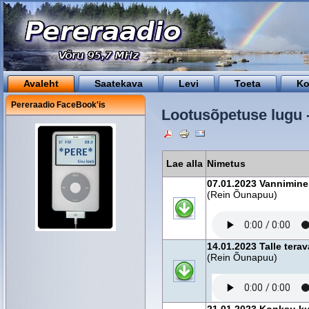
Avaleht
Saatekava
Levi
Toeta
Ko
Pereraadio FaceBook'is
Lootusõpetuse lugu 
Lae alla
Nimetus
07.01.2023 Vannimine
(Rein Õunapuu)
14.01.2023 Talle tera
(Rein Õunapuu)