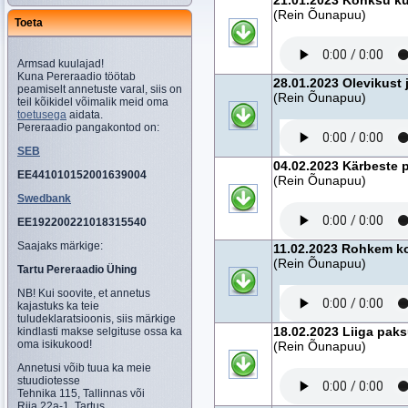
21.01.2023 Konksu ku
(Rein Õunapuu)
Toeta
Armsad kuulajad!
Kuna Pereraadio töötab
28.01.2023 Olevikust 
peamiselt annetuste varal, siis on
(Rein Õunapuu)
teil kõikidel võimalik meid oma
toetusega
aidata.
Pereraadio pangakontod on:
SEB
04.02.2023 Kärbeste 
EE441010152001639004
(Rein Õunapuu)
Swedbank
EE192200221018315540
Saajaks märkige:
11.02.2023 Rohkem ko
(Rein Õunapuu)
Tartu Pereraadio Ühing
NB! Kui soovite, et annetus
kajastuks ka teie
tuludeklaratsioonis, siis märkige
18.02.2023 Liiga paksu
kindlasti makse selgituse ossa ka
oma isikukood!
(Rein Õunapuu)
Annetusi võib tuua ka meie
stuudiotesse
Tehnika 115, Tallinnas või
Riia 22a-1, Tartus