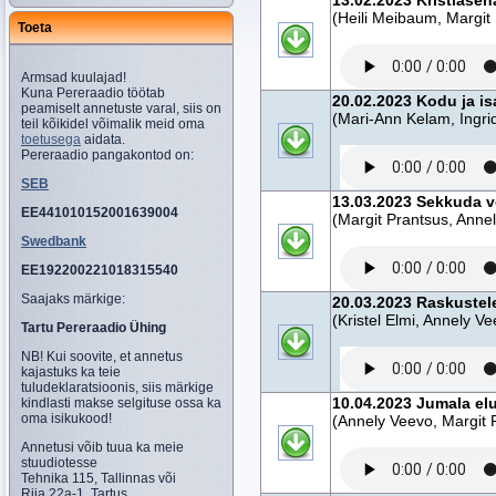
13.02.2023 Kristlase
(Heili Meibaum, Margit
Toeta
Armsad kuulajad!
Kuna Pereraadio töötab
20.02.2023 Kodu ja i
peamiselt annetuste varal, siis on
(Mari-Ann Kelam, Ing
teil kõikidel võimalik meid oma
toetusega
aidata.
Pereraadio pangakontod on:
SEB
13.03.2023 Sekkuda v
EE441010152001639004
(Margit Prantsus, Anne
Swedbank
EE192200221018315540
Saajaks märkige:
20.03.2023 Raskustel
(Kristel Elmi, Annely V
Tartu Pereraadio Ühing
NB! Kui soovite, et annetus
kajastuks ka teie
tuludeklaratsioonis, siis märkige
10.04.2023 Jumala el
kindlasti makse selgituse ossa ka
oma isikukood!
(Annely Veevo, Margit 
Annetusi võib tuua ka meie
stuudiotesse
Tehnika 115, Tallinnas või
Riia 22a-1, Tartus