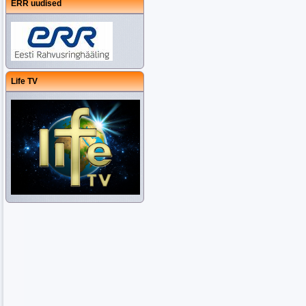
ERR uudised
Life TV