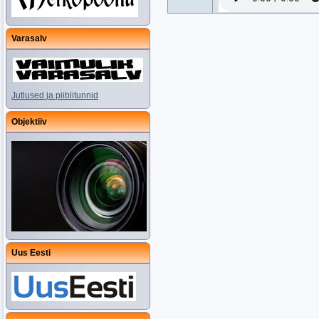
Varasalv
Jutlused ja piiblitunnid
Objektiiv
Uus Eesti