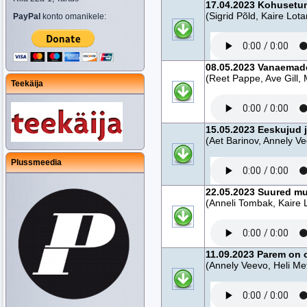
17.04.2023 Kohusetund
(Sigrid Põld, Kaire Lot
PayPal
konto omanikele:
08.05.2023 Vanaemad
(Reet Pappe, Ave Gill, 
Teekäija
15.05.2023 Eeskujud 
(Aet Barinov, Annely V
Plussmeedia
22.05.2023 Suured mu
(Anneli Tombak, Kaire 
11.09.2023 Parem on o
(Annely Veevo, Heli Me