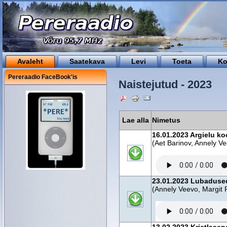
Avaleht
Saatekava
Levi
Toeta
Ko
Pereraadio FaceBook'is
Naistejutud - 2023
Lae alla
Nimetus
16.01.2023 Argielu k
(Aet Barinov, Annely V
23.01.2023 Lubadused
(Annely Veevo, Margit 