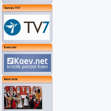
Taevas TV7
Kaev.net
Meie kirik