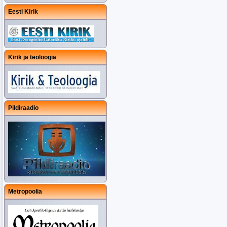
Eesti Kirik
Kirik ja teoloogia
Pildiraadio
Metropoolia