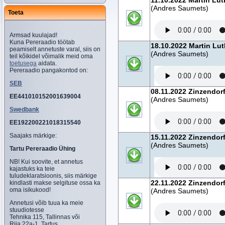
11.10.2022 Martin Lut
(Andres Saumets)
Toeta
Armsad kuulajad!
Kuna Pereraadio töötab
18.10.2022 Martin Lut
peamiselt annetuste varal, siis on
(Andres Saumets)
teil kõikidel võimalik meid oma
toetusega
aidata.
Pereraadio pangakontod on:
SEB
08.11.2022 Zinzendor
EE441010152001639004
(Andres Saumets)
Swedbank
EE192200221018315540
Saajaks märkige:
15.11.2022 Zinzendor
(Andres Saumets)
Tartu Pereraadio Ühing
NB! Kui soovite, et annetus
kajastuks ka teie
tuludeklaratsioonis, siis märkige
22.11.2022 Zinzendor
kindlasti makse selgituse ossa ka
oma isikukood!
(Andres Saumets)
Annetusi võib tuua ka meie
stuudiotesse
Tehnika 115, Tallinnas või
Riia 22a-1, Tartus