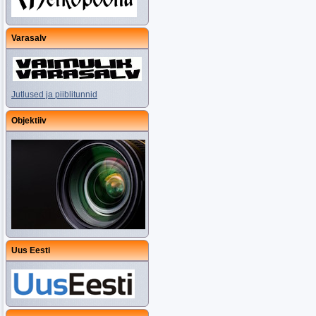
Varasalv
Jutlused ja piiblitunnid
Objektiiv
Uus Eesti