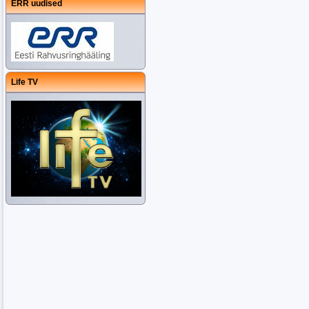
ERR uudised
Life TV