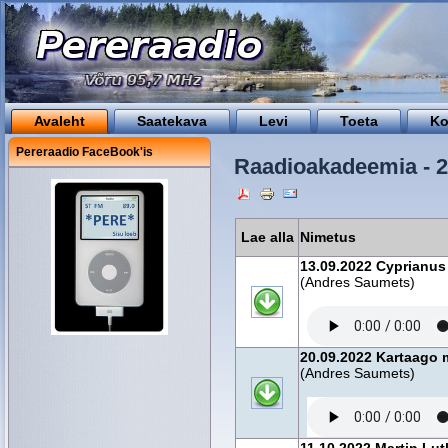
Avaleht
Saatekava
Levi
Toeta
Ko
Pereraadio FaceBook'is
Raadioakadeemia - 
Lae alla
Nimetus
13.09.2022 Cyprianus 
(Andres Saumets)
20.09.2022 Kartaago 
(Andres Saumets)