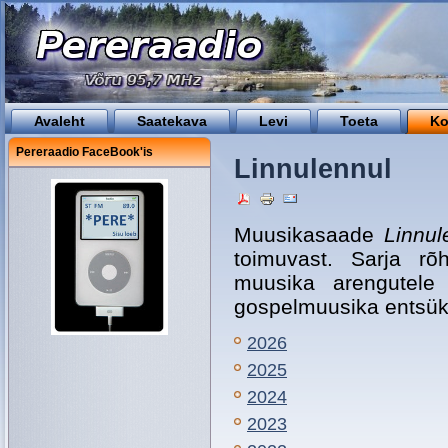
Avaleht
Saatekava
Levi
Toeta
Ko
Pereraadio FaceBook'is
Linnulennul
Muusikasaade
Linnu
toimuvast. Sarja rõ
muusika arengutele 
gospelmuusika entsükl
2026
2025
2024
2023