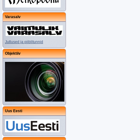
Varasalv
Jutlused ja piiblitunnid
Objektiiv
Uus Eesti