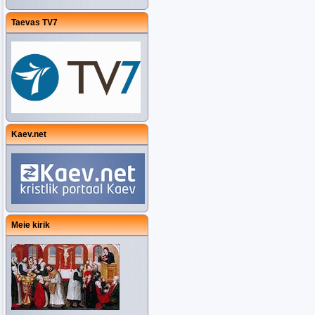
Taevas TV7
Kaev.net
Meie kirik