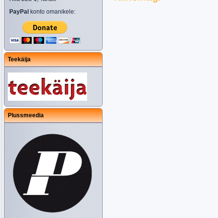
PayPal
konto omanikele:
Teekäija
Plussmeedia