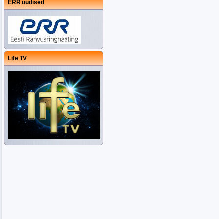
ERR uudised
Life TV