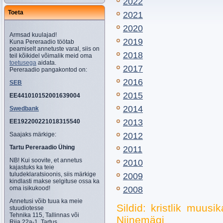
2022
Toeta
2021
2020
Armsad kuulajad!
2019
Kuna Pereraadio töötab
peamiselt annetuste varal, siis on
2018
teil kõikidel võimalik meid oma
toetusega
aidata.
2017
Pereraadio pangakontod on:
2016
SEB
2015
EE441010152001639004
2014
Swedbank
2013
EE192200221018315540
Saajaks märkige:
2012
Tartu Pereraadio Ühing
2011
NB! Kui soovite, et annetus
2010
kajastuks ka teie
tuludeklaratsioonis, siis märkige
2009
kindlasti makse selgituse ossa ka
oma isikukood!
2008
Annetusi võib tuua ka meie
Sildid: kristlik muusi
stuudiotesse
Tehnika 115, Tallinnas või
Niinemägi
Riia 22a-1, Tartus