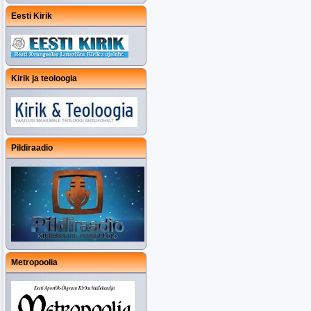
Eesti Kirik
Kirik ja teoloogia
Pildiraadio
Metropoolia