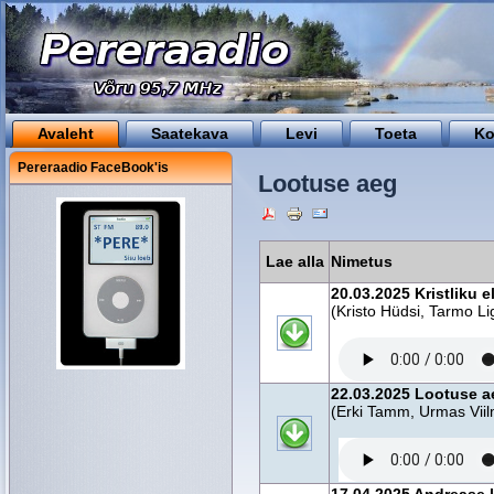
Avaleht
Saatekava
Levi
Toeta
Ko
Pereraadio FaceBook'is
Lootuse aeg
Lae alla
Nimetus
20.03.2025 Kristliku e
(Kristo Hüdsi, Tarmo L
22.03.2025 Lootuse a
(Erki Tamm, Urmas Viil