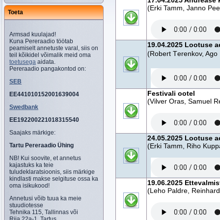
17.04.2025 Andrease 
(Erki Tamm, Janno Pee
Toeta
Armsad kuulajad!
Kuna Pereraadio töötab
19.04.2025 Lootuse a
peamiselt annetuste varal, siis on
(Robert Terenkov, Ago 
teil kõikidel võimalik meid oma
toetusega
aidata.
Pereraadio pangakontod on:
SEB
Festivali ootel
EE441010152001639004
(Vilver Oras, Samuel R
Swedbank
EE192200221018315540
Saajaks märkige:
24.05.2025 Lootuse a
Tartu Pereraadio Ühing
(Erki Tamm, Riho Kuppa
NB! Kui soovite, et annetus
kajastuks ka teie
tuludeklaratsioonis, siis märkige
kindlasti makse selgituse ossa ka
19.06.2025 Ettevalmi
oma isikukood!
(Leho Paldre, Reinhard 
Annetusi võib tuua ka meie
stuudiotesse
Tehnika 115, Tallinnas või
Riia 22a-1, Tartus