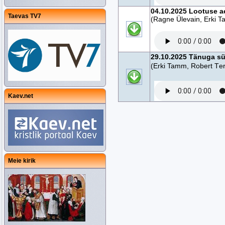
04.10.2025 Lootuse a
Taevas TV7
(Ragne Ülevain, Erki T
29.10.2025 Tänuga s
(Erki Tamm, Robert Te
Kaev.net
Meie kirik