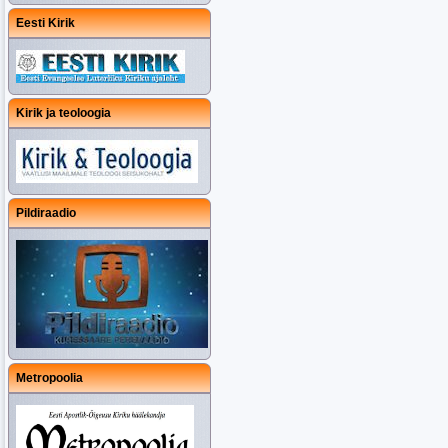
Eesti Kirik
Kirik ja teoloogia
Pildiraadio
Metropoolia