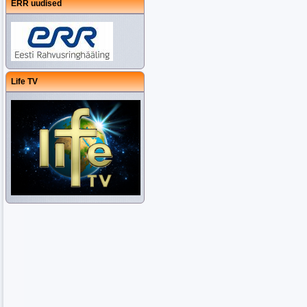
ERR uudised
Life TV