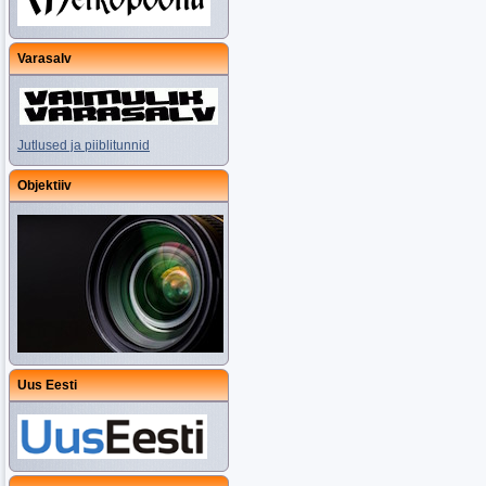
Varasalv
Jutlused ja piiblitunnid
Objektiiv
Uus Eesti