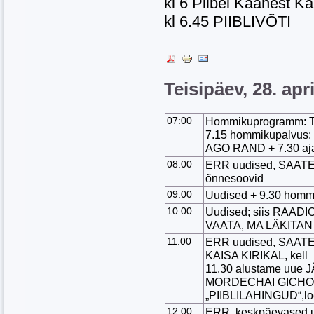
kl 6 Piibel Kaanest K
kl 6.45 PIIBLIVÕTI
Teisipäev, 28. apri
07:00
Hommikuprogramm: Tä
7.15 hommikupalvus: P
AGO RAND + 7.30 aja
08:00
ERR uudised, SAAT
õnnesoovid
09:00
Uudised + 9.30 hommi
10:00
Uudised; siis RAAD
VAATA, MA LÄKITA
11:00
ERR uudised, SAATEKA
KAISA KIRIKAL, kell
11.30 alustame uue
MORDECHAI GICHONi 
„PIIBLILAHINGUD“
12:00
ERR keskpäevased uu