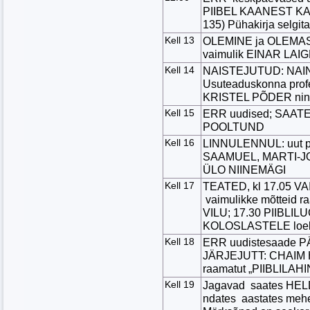
PIIBEL KAANEST KA
135) Pühakirja selg
Kell 13
OLEMINE ja OLEMASOL
vaimulik EINAR LA
Kell 14
NAISTEJUTUD: NAINE 
Usuteaduskonna prof
KRISTEL PÕDER ni
Kell 15
ERR uudised; SAAT
POOLTUND
Kell 16
LINNULENNUL: uut p
SAAMUEL, MARTI-JO
ÜLO NIINEMÄGI
Kell 17
TEATED, kl 17.05 
vaimulikke mõtteid
VILU; 17.30 PIIBLILU
KOLOSLASTELE loeb 
Kell 18
ERR uudistesaade P
JÄRJEJUTT: CHAIM
raamatut „PIIBLIL
Kell 19
Jagavad saates HE
ndates aastates mehe