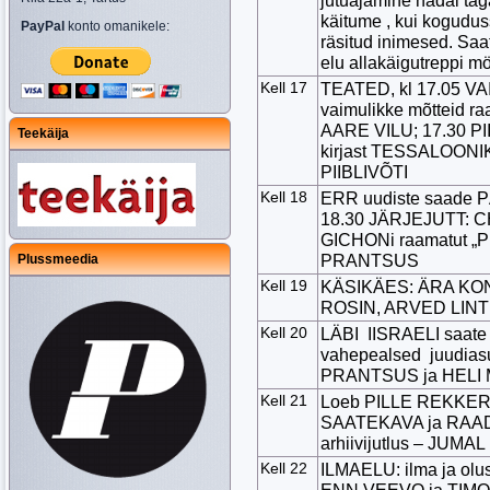
jutuajamine nädal taga
käitume , kui kogudus
PayPal
konto omanikele:
räsitud inimesed. Saa
elu allakäigutreppi 
Kell 17
TEATED, kl 17.05 
vaimulikke mõtteid 
AARE VILU; 17.30 P
Teekäija
kirjast TESSALOONI
PIIBLIVÕTI
Kell 18
ERR uudiste saade 
18.30 JÄRJEJUTT:
GICHONi raamatut „
PRANTSUS
Plussmeedia
Kell 19
KÄSIKÄES: ÄRA KON
ROSIN, ARVED LINT
Kell 20
LÄBI IISRAELI saate 
vahepealsed juudias
PRANTSUS ja HELI
Kell 21
Loeb PILLE REKKER l
SAATEKAVA ja RAAD
arhiivijutlus – JU
Kell 22
ILMAELU: ilma ja ol