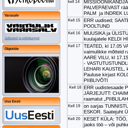
kell 14
MISSIOONIKANDJA:
PALVEPÄEVAST rää
PALM ja INDREK L
Varasalv
Kell 15
ERR uudised; SAAT
POOLTUND
Kell 16
MUUSIKA ja ÜLISTU
Jutlused ja piiblitunnid
kuulajatele KELDI
Kell 17
TEATED, kl 17.05 
Objektiiv
vaimulikke mõtteid
AARE VILU, kl 17.
- VASTUTUSTUNDLI
LEHARI KAUSTEL, k
Pauluse kirjast KO
PIIBLIVÕTI
Kell 18
ERR uudistesaade 
JÄRJEJUTT: CHAI
raamatut „PIIBLI
Uus Eesti
Kell 19
on sarjas TUNNISTU
ESKOR. Saatejuht 
Kell 20
KESET KÜLA: TÖÖ,
jaoks töö – või puh