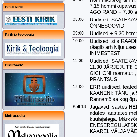
7.15 hommikupalvus: 
Eesti Kirik
AGO RAND + 7.30 aj
08:00
Uudised, SAATEKAV
ÕNNESOOVID
09:00
Uudised + 9.30 homm
Kirik ja teoloogia
10:00
Uudised; siis RAA
räägib arhiivijut
INIMESTEST
11:00
Uudised, SAATEKAVA
Pildiraadio
11.30 JÄRJEJUTT:
GICHONi raamatut 
PRANTSUS
12:00
ERR uudised, teate
KAANENI: TÄNU ja S
Rannamõisa kog õ
Kell 13
Jagavad saates H
ndates aastates me
Metropoolia
kuulajatega. Märksõ
ENESEREGULATSIOON
KAAREL VÄLJAMÄE