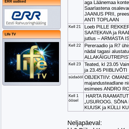
ERR uudised
aga Läänemaa kontek
Saarlastena osaleva
JAANUS PRII, prees
ANTI TOPLAAN
Kell 21
Loeb PILLE REKKER 
SAATEKAVA ja RAA
Life TV
jutlus – ARMASTA 
Kell 22
Pereraadio ja R7 ü
nädal tagasi alustat
ALLAKÄIGUTREPIST 
Kell 23
Teated, kl 23.05 Va
ja 23.45 PIIBLIVÕTI
südaööl
OBJEKTIIV: OMAND 
majandusteadlane ni
esimees ANDRO ROO
Kell 1
HARTA RAAMATUTUN
öösel
„USUROOG. SÕNA I
KUUSK ja KÜLLI K
Neljapäeval: