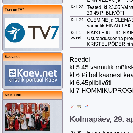
ENN VEEVO ja TIMO
Kell 23
Teated, kl 23.05 Vaim
Taevas TV7
23.45 PIIBLIVÕTI
Kell 24
OLEMINE ja OLEMASOL
vaimulik EINAR LA
Kell 1
NAISTEJUTUD: NAINE 
öösel
Usuteaduskonna prof
KRISTEL PÕDER ni
Kaev.net
Reedel:
kl 5.45 vaimulik mõtis
kl 6 Piibel kaanest ka
kl 6.45piiblivõti
kl 7 HOMMIKUPRO
Meie kirik
Kolmapäev, 29. ap
07:00
Hommikuprogramm: T