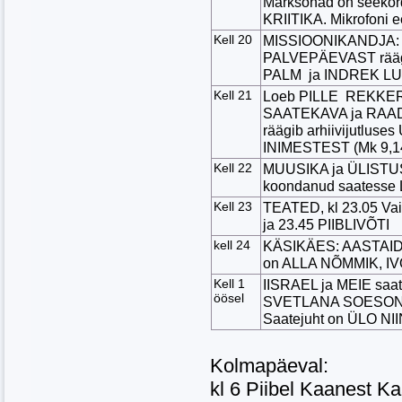
Märksõnad on seeko
KRIITIKA. Mikrofon
Kell 20
MISSIOONIKANDJA: 
PALVEPÄEVAST rääg
PALM ja INDREK LU
Kell 21
Loeb PILLE REKKER l
SAATEKAVA ja RAA
räägib arhiivijutl
INIMESTEST (Mk 9,14
Kell 22
MUUSIKA ja ÜLISTU
koondanud saates
Kell 23
TEATED, kl 23.05 Vai
ja 23.45 PIIBLIVÕTI
kell 24
KÄSIKÄES: AASTAID 
on ALLA NÕMMIK, I
Kell 1
IISRAEL ja MEIE saat
öösel
SVETLANA SOESON,
Saatejuht on ÜLO N
Kolmapäeval:
kl 6 Piibel Kaanest K