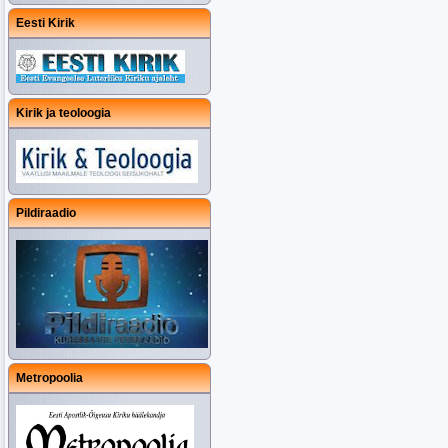
Eesti Kirik
Kirik ja teoloogia
Pildiraadio
Metropoolia