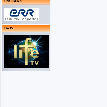
ERR uudised
Life TV