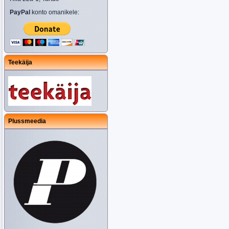
PayPal
konto omanikele:
Teekäija
Plussmeedia