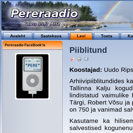
Avaleht
Saatekava
Levi
Toeta
Ko
Pereraadio FaceBook'is
Piiblitund
Koostajad:
Uudo Rips,
Arhiivipiiblitundides
Tallinna Kalju kogu
lindistatud vaimulike
Tärgi, Robert Võsu ja 
on 750 ja vanimad sal
Kasutame ka hilisema
salvestised kogunenu