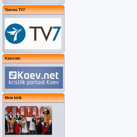
Taevas TV7
Kaev.net
Meie kirik