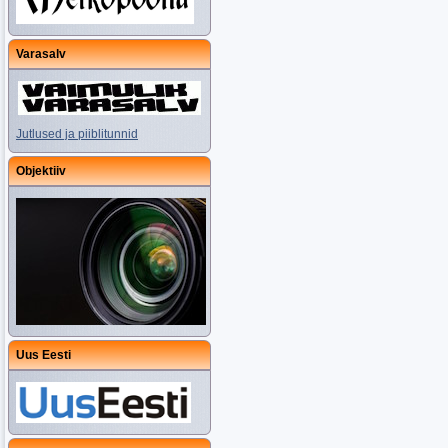
Varasalv
Jutlused ja piiblitunnid
Objektiiv
Uus Eesti