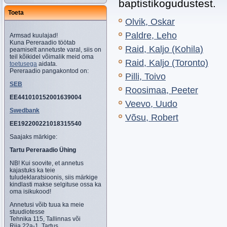
baptistikogudustest.
Toeta
Olvik, Oskar
Paldre, Leho
Armsad kuulajad!
Kuna Pereraadio töötab
Raid, Kaljo (Kohila)
peamiselt annetuste varal, siis on
teil kõikidel võimalik meid oma
Raid, Kaljo (Toronto)
toetusega
aidata.
Pereraadio pangakontod on:
Pilli, Toivo
SEB
Roosimaa, Peeter
EE441010152001639004
Veevo, Uudo
Swedbank
Võsu, Robert
EE192200221018315540
Saajaks märkige:
Tartu Pereraadio Ühing
NB! Kui soovite, et annetus
kajastuks ka teie
tuludeklaratsioonis, siis märkige
kindlasti makse selgituse ossa ka
oma isikukood!
Annetusi võib tuua ka meie
stuudiotesse
Tehnika 115, Tallinnas või
Riia 22a-1, Tartus